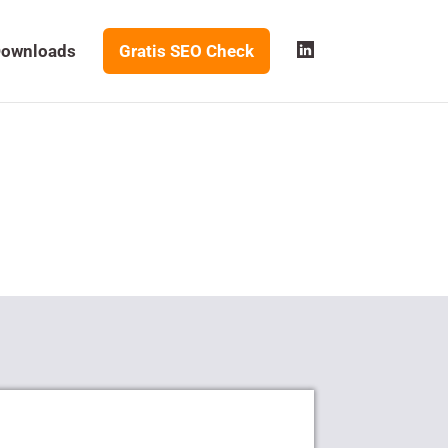
n
ownloads
Gratis SEO Check
o
n
e